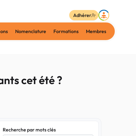
Adhérer
ions
Nomenclature
Formations
Membres
nts cet été ?
Recherche par mots clés