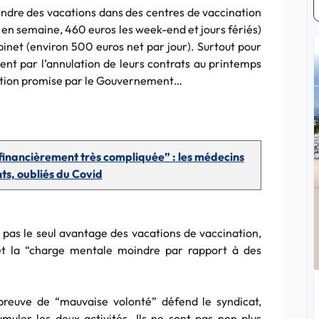
rendre des vacations dans des centres de vaccination
 en semaine, 460 euros les week-end et jours fériés)
net (environ 500 euros net par jour). Surtout pour
nt par l’annulation de leurs contrats au printemps
sation promise par le Gouvernement…
 financièrement très compliquée” : les médecins
s, oubliés du Covid
t pas le seul avantage des vacations de vaccination,
s et la “charge mentale moindre par rapport à des
preuve de “mauvaise volonté” défend le syndicat,
ler les deux activités. Ils ne sont pas non plus