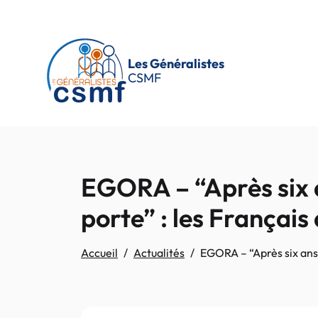
Passer au contenu principal
Les Généralistes
CSMF
EGORA – “Après six a
porte” : les Françai
Accueil
Actualités
EGORA – “Après six ans