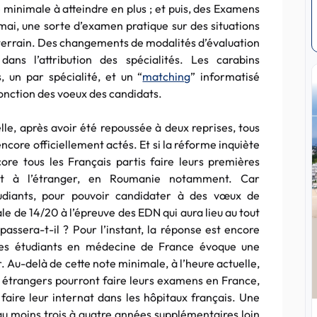
 minimale à atteindre en plus ; et puis, des Examens
 mai, une sorte d’examen pratique sur des situations
e terrain. Des changements de modalités d’évaluation
ans l’attribution des spécialités. Les carabins
, un par spécialité, et un “
matching
” informatisé
fonction des voeux des candidats.
lle, après avoir été repoussée à deux reprises, tous
encore officiellement actés. Et si la réforme inquiète
core tous les Français partis faire leurs premières
t à l’étranger, en Roumanie notamment. Car
tudiants, pour pouvoir candidater à des vœux de
le de 14/20 à l’épreuve des EDN qui aura lieu au tout
passera-t-il ? Pour l’instant, la réponse est encore
 des étudiants en médecine de France évoque une
r. Au-delà de cette note minimale, à l’heure actuelle,
ts étrangers pourront faire leurs examens en France,
aire leur internat dans les hôpitaux français. Une
 au moins trois à quatre années supplémentaires loin