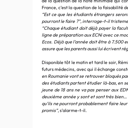
de la question de la note minimale qui co
France, c’est la question de la faisabilité 
“Est ce que les étudiants étrangers seron
pourront le faire ?”
, interroge-t-il tristeme
“Chaque étudiant doit déjà payer la facul
ligne de préparation aux ECNi avec ce mod
Ecos. Déjà que l’année doit être à 7.500 
assure que les parents aussi lui écrivent ré
Disponible tôt le matin et tard le soir, Ré
futurs médecins, avec qui il échange con
en Roumanie vont se retrouver bloqués parce
des étudiants partent étudier là-bas, en se
jeune de 18 ans ne va pas penser aux EDN
deuxième année y sont et sont très bien… Pa
qu’ils ne pourront probablement faire leur
promis”
, s’alarme-t-il.