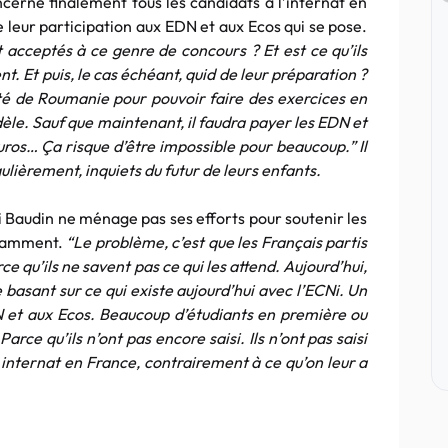
ncerne finalement tous les candidats à l’internat en
de leur participation aux EDN et aux Ecos qui se pose.
t acceptés à ce genre de concours ? Et est ce qu’ils
nt. Et puis, le cas échéant, quid de leur préparation ?
té de Roumanie pour pouvoir faire des exercices en
èle. Sauf que maintenant, il faudra payer les EDN et
euros… Ça risque d’être impossible pour beaucoup.”
Il
gulièrement, inquiets du futur de leurs enfants.
mi Baudin ne ménage pas ses efforts pour soutenir les
stamment.
“Le problème, c’est que les Français partis
 qu’ils ne savent pas ce qui les attend. Aujourd’hui,
 basant sur ce qui existe aujourd’hui avec l’ECNi. Un
 et aux Ecos. Beaucoup d’étudiants en première ou
rce qu’ils n’ont pas encore saisi. Ils n’ont pas saisi
 internat en France, contrairement à ce qu’on leur a