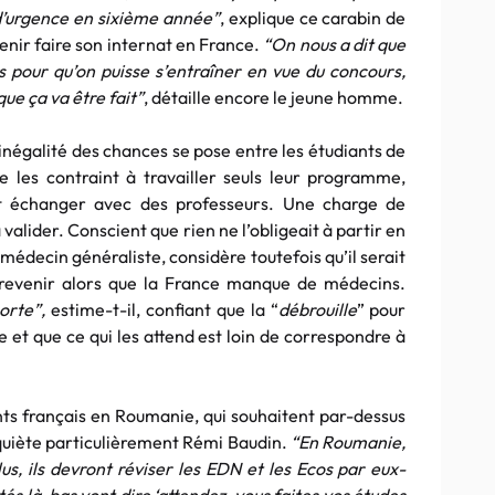
’urgence en sixième année”
, explique ce carabin de
venir faire son internat en France.
“On nous a dit que
s pour qu’on puisse s’entraîner en vue du concours,
que ça va être fait”
, détaille encore le jeune homme.
’inégalité des chances se pose entre les étudiants de
les contraint à travailler seuls leur programme,
nt échanger avec des professeurs. Une charge de
 valider. Conscient que rien ne l’obligeait à partir en
édecin généraliste, considère toutefois qu’il serait
 revenir alors que la France manque de médecins.
orte”,
estime-t-il, confiant que la “
débrouille
” pour
e et que ce qui les attend est loin de correspondre à
ants français en Roumanie, qui souhaitent par-dessus
nquiète particulièrement Rémi Baudin.
“En Roumanie,
lus, ils devront réviser les EDN et les Ecos par eux-