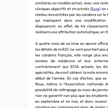
similaires au modèle actuel, avec une note
cliniques objectifs et structurés (
Ecos
) en
réelles rencontrées par les carabins sur l
qui impliquent donc une modification d
disposeront, en effet, de 44 classements
réalisera une attribution automatique, en 
A quatre mois de sa mise en œuvre officie
les détails de la R2C ne sont pourtant pas 
les carabins français, elle ronge plus en
années de médecine et leur externa
contrairement aux ECNi actuels, les é
spécialités, devront obtenir la note minima
début de l’année. En cas d’échec, que se 
floue, même si l’Association nationale
possibilité de rattrapage au mois de janvie
rien ne garantit non plus que les étudian
en septembre et en mai, et donc revenir f
situation les contraignant donc de rester