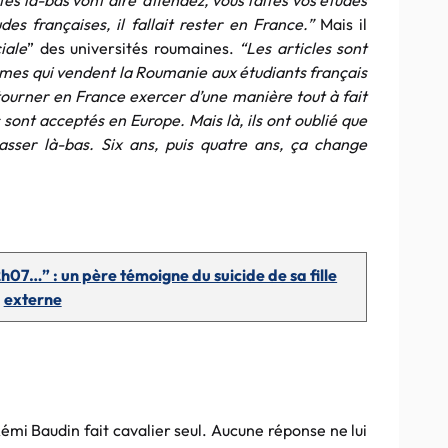
és là-bas vont dire ‘attendez, vous faites vos études
des françaises, il fallait rester en France.”
Mais il
iale
” des universités roumaines.
“Les articles sont
smes qui vendent la Roumanie aux étudiants français
retourner en France exercer d’une manière tout à fait
es sont acceptés en Europe. Mais là, ils ont oublié que
passer là-bas. Six ans, puis quatre ans, ça change
2h07…” : un père témoigne du suicide de sa fille
externe
 Rémi Baudin fait cavalier seul. Aucune réponse ne lui