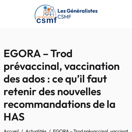
Passer au contenu principal
Les Généralistes
CSMF
EGORA – Trod
prévaccinal, vaccination
des ados : ce qu’il faut
retenir des nouvelles
recommandations de la
HAS
Accueil
Actualités
EGORA – Trod prévaccinal, vaccination