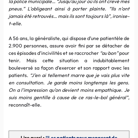
la police municipale…
“Jusqu’au jour où ils ont crevé mes
pneus.”
L’obligeant ainsi à porter plainte.
“Ils n’ont
jamais été retrouvés… mais ils sont toujours là”
, ironise-
t-elle.
A 56 ans, la généraliste, qui dispose d’une patientèle de
2.900 personnes, assure avoir fini par se détacher de
ces épisodes d’incivilités et se raccrocher
“au bon”
pour
tenir. Mais cette situation a indubitablement
bouleversé sa façon d’exercer et son rapport avec les
patients.
“J’en ai tellement marre que je vais plus vite
en consultation. Je garde moins longtemps les gens.
On a l’impression qu’on devient moins empathique. Je
suis moins gentille à cause de ce ras-le-bol général”,
reconnaît-elle.
Lire aussi •
“Les patients nous menacent de