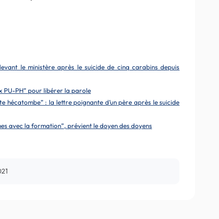
devant le ministère après le suicide de cinq carabins depuis
aux PU-PH” pour libérer la parole
tte hécatombe” : la lettre poignante d’un père après le suicide
mes avec la formation”, prévient le doyen des doyens
021