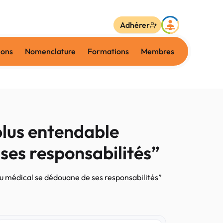
Adhérer
ions
Nomenclature
Formations
Membres
plus entendable
 ses responsabilités”
ieu médical se dédouane de ses responsabilités”