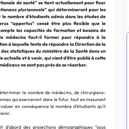
ionale de santé” se tient actuellement pour fixer
nationaux pluriannuels” qui détermineront pour les
r le nombre d’étudiants admis dans les études de
rus “appertus” censé être plus flexible que le
compte les capacités de formation et besoins de
de médecins faut-il former pour répondre à la
on à laquelle tente de répondre la Direction de la
 des statistiques du ministère de la Santé dans un
actuelle et à venir, qui vient d’être publié à cette
s médicaux ne sont pas près de se résorber.
: déterminer le nombre de médecins, de chirurgiens-
mes qui exerceront dans le futur, tout en mesurant
évaluer en conséquence le nombre d’étudiants qu’il
venir.
lit d’abord des projections démographiques “sous