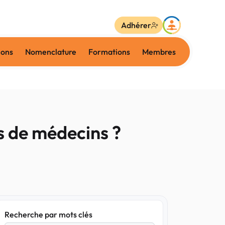
Adhérer
ions
Nomenclature
Formations
Membres
s de médecins ?
Recherche par mots clés