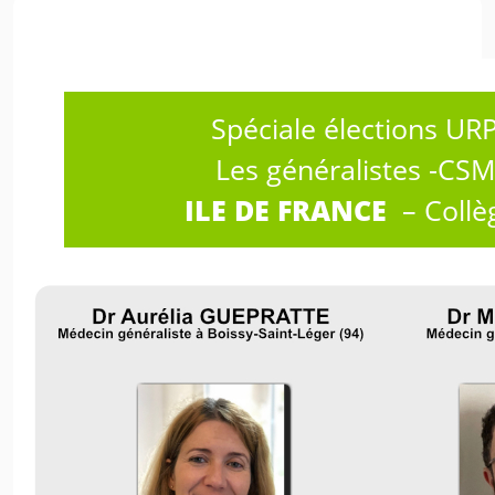
Spéciale élections UR
Les généralistes -CS
ILE DE FRANCE
– Collè