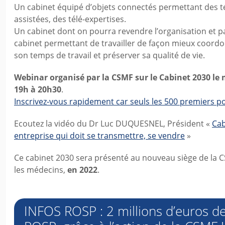
Un cabinet équipé d’objets connectés permettant des t
assistées, des télé-expertises.
Un cabinet dont on pourra revendre l’organisation et pa
cabinet permettant de travailler de façon mieux coord
son temps de travail et préserver sa qualité de vie.
Webinar organisé par la CSMF sur le Cabinet 2030 le
19h à 20h30
.
Inscrivez-vous rapidement car seuls les 500 premiers p
Ecoutez la vidéo du Dr Luc DUQUESNEL, Président «
Cab
entreprise qui doit se transmettre, se vendre
»
Ce cabinet 2030 sera présenté au nouveau siège de la C
les médecins,
en 2022
.
INFOS ROSP : 2 millions d’euros de