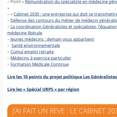
– Point «
Rémunération du spécialiste en médecine génér
»
– «
Cabinet 2030 : une entreprise qui doit se transmettr
–
Défense des contours du métier de médecin généralis
–
La coordination Généralistes et spécialistes, l’équation 
médecine libérale
–
Jeunes médecins : demain vous appartient
–
Santé environnementale
–
Cumul emploi retraite
–
Médecins à exercice particulier
–
Formation Médicale Continue
Lire les 10 points du projet politique Les Généralist
Lire les « Spécial URPS » par région
J’AI FAIT UN REVE : LE CABINET 20