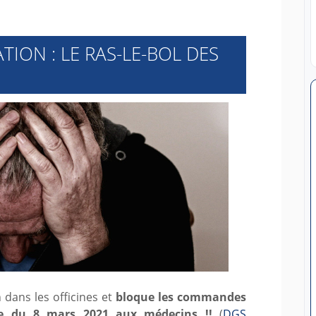
ION : LE RAS-LE-BOL DES
dans les officines et
bloque les commandes
ne du 8 mars 2021 aux médecins !!
(
DGS