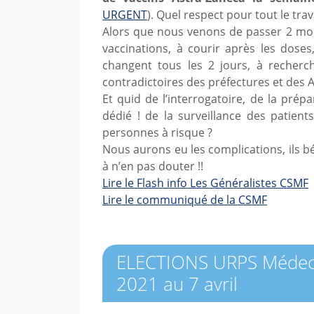
URGENT
). Quel respect pour tout le tra
Alors que nous venons de passer 2 mois 
vaccinations, à courir après les doses,
changent tous les 2 jours, à recherch
contradictoires des préfectures et des A
Et quid de l’interrogatoire, de la pré
dédié ! de la surveillance des patient
personnes à risque ?
Nous aurons eu les complications, ils b
à n’en pas douter !!
Lire le Flash info Les Généralistes CSMF
Lire le communiqué de la CSMF
ELECTIONS URPS Médeci
2021 au 7 avril