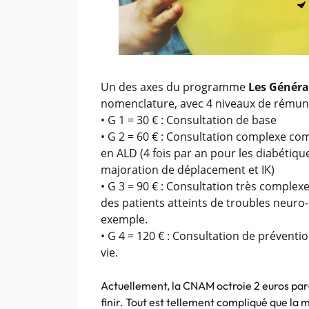
Un des axes du programme
Les Généra
nomenclature, avec 4 niveaux de rémuné
• G 1 = 30 € : Consultation de base
• G 2 = 60 € : Consultation complexe co
en ALD (4 fois par an pour les diabétique
majoration de déplacement et IK)
• G 3 = 90 € : Consultation très complexe
des patients atteints de troubles neuro-
exemple.
• G 4 = 120 € : Consultation de prévent
vie.
Actuellement, la CNAM octroie 2 euros par-c
finir. Tout est tellement compliqué que la 