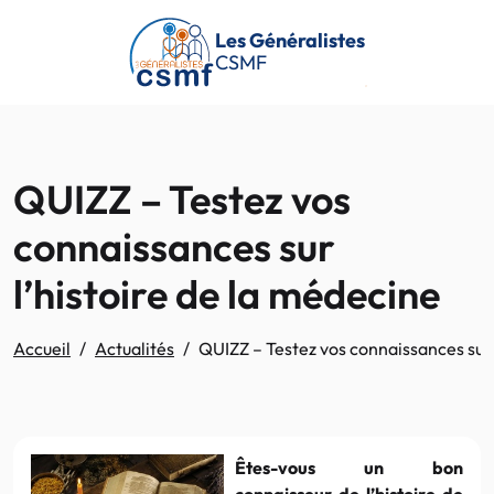
Passer au contenu principal
Les Généralistes
CSMF
QUIZZ – Testez vos
connaissances sur
l’histoire de la médecine
Accueil
Actualités
QUIZZ – Testez vos connaissances sur 
Êtes-vous un bon
connaisseur de l’histoire de