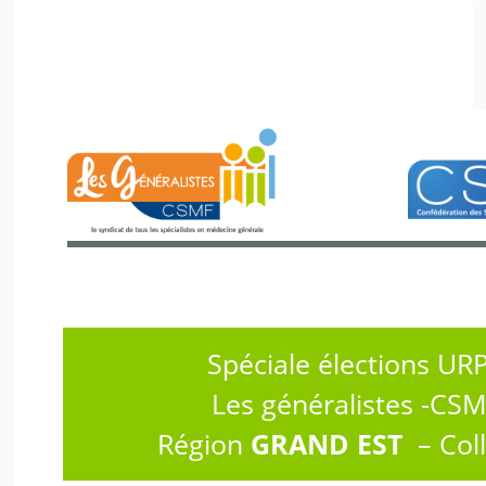
Spéciale élections UR
Les généralistes -CS
Région
GRAND EST
– Col