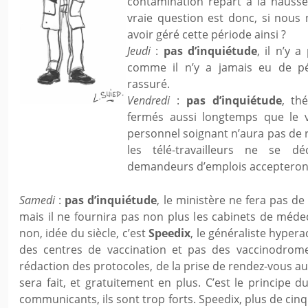
contamination repart à la hausse 
vraie question est donc, si nous
avoir géré cette période ainsi ?
Jeudi
:
pas d’inquiétude
, il n’y 
comme il n’y a jamais eu de p
rassuré.
Vendredi
:
pas d’inquiétude
, th
fermés aussi longtemps que le v
personnel soignant n’aura pas de reg
les télé-travailleurs ne se dé
demandeurs d’emplois accepteront
Samedi
:
pas d’inquiétude
, le ministère ne fera pas d
mais il ne fournira pas non plus les cabinets de médec
non, idée du siècle, c’est
Speedix
, le généraliste hyperac
des centres de vaccination et pas des vaccinodromes
rédaction des protocoles, de la prise de rendez-vous au
sera fait, et gratuitement en plus. C’est le principe d
communicants, ils sont trop forts. Speedix, plus de cin