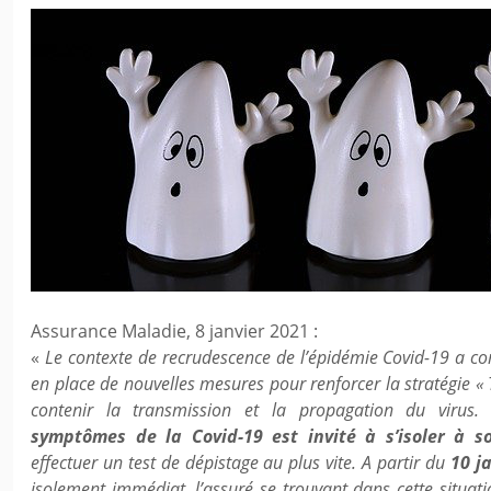
Assurance Maladie, 8 janvier 2021 :
«
Le contexte de recrudescence de l’épidémie Covid-19 a c
en place de nouvelles mesures pour renforcer la stratégie « T
contenir la transmission et la propagation du virus
symptômes de la Covid-19 est invité à s’isoler à so
effectuer un test de dépistage au plus vite. A partir du
10 j
isolement immédiat, l’assuré se trouvant dans cette situat