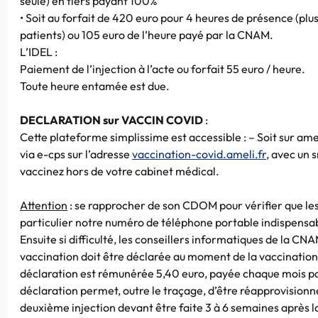
seule) en tiers payant 100%
• Soit au forfait de 420 euro pour 4 heures de présence (plus
patients) ou 105 euro de l’heure payé par la CNAM.
L’IDEL :
Paiement de l’injection à l’acte ou forfait 55 euro / heure.
Toute heure entamée est due.
DECLARATION sur VACCIN COVID
:
Cette plateforme simplissime est accessible : – Soit sur ame
via e-cps sur l’adresse
vaccination-covid.ameli.fr
, avec un
vaccinez hors de votre cabinet médical.
Attention
: se rapprocher de son CDOM pour vérifier que le
particulier notre numéro de téléphone portable indispensabl
Ensuite si difficulté, les conseillers informatiques de la CN
vaccination doit être déclarée au moment de la vaccination
déclaration est rémunérée 5,40 euro, payée chaque mois pa
déclaration permet, outre le traçage, d’être réapprovisionn
deuxième injection devant être faite 3 à 6 semaines après l