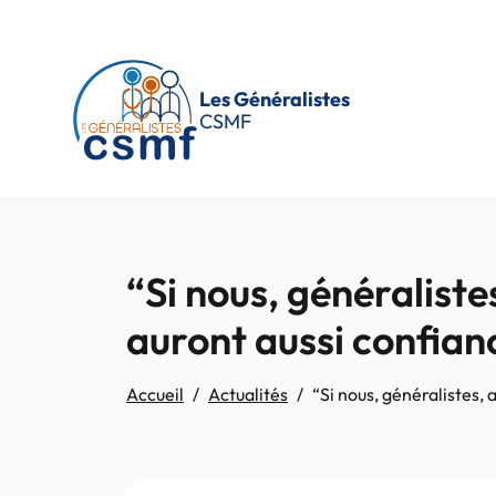
Passer au contenu principal
Les Généralistes
CSMF
“Si nous, généraliste
auront aussi confian
Accueil
Actualités
“Si nous, généralistes, 