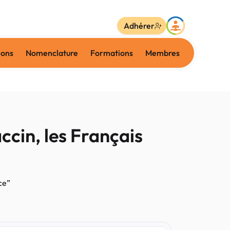
Adhérer
ions
Nomenclature
Formations
Membres
ccin, les Français
ce”