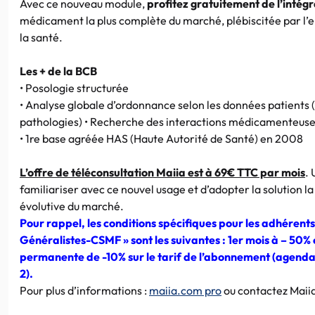
Avec ce nouveau module,
profitez gratuitement de l’intégr
médicament la plus complète du marché, plébiscitée par l’
la santé.
Les + de la BCB
• Posologie structurée
• Analyse globale d’ordonnance selon les données patients (
pathologies) • Recherche des interactions médicamenteus
• 1re base agréée HAS (Haute Autorité de Santé) en 2008
L’offre de téléconsultation Maiia est à 69€ TTC par mois
.
familiariser avec ce nouvel usage et d’adopter la solution l
évolutive du marché.
Pour rappel, les conditions spécifiques pour les adhérents
Généralistes-CSMF » sont les suivantes : 1er mois à – 50%
permanente de -10% sur le tarif de l’abonnement (agenda,
2).
Pour plus d’informations :
maiia.com pro
ou contactez Maiia