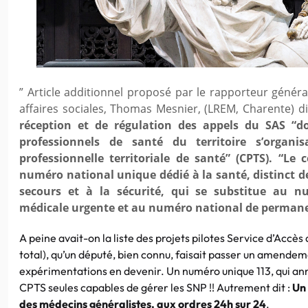
” Article additionnel proposé par le rapporteur génér
affaires sociales, Thomas Mesnier, (LREM, Charente) 
réception et de régulation des appels du SAS “do
professionnels de santé du territoire s’orga
professionnelle territoriale de santé” (CPTS). “Le 
numéro national unique dédié à la santé, distinct 
secours et à la sécurité, qui se substitue au n
médicale urgente et au numéro national de permane
A peine avait-on la liste des projets pilotes Service d’Accès 
total), qu’un député, bien connu, faisait passer un amende
expérimentations en devenir. Un numéro unique 113, qui annih
CPTS seules capables de gérer les SNP !! Autrement dit :
Un
des médecins généralistes, aux ordres 24h sur 24
.