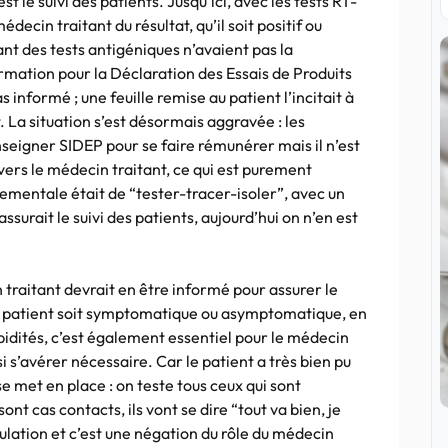
st le suivi des patients. Jusqu’ici, avec les tests RT-
decin traitant du résultat, qu’il soit positif ou
ant des tests antigéniques n’avaient pas la
ormation pour la Déclaration des Essais de Produits
 informé ; une feuille remise au patient l’incitait à
t. La situation s’est désormais aggravée : les
enseigner SIDEP pour se faire rémunérer mais il n’est
ers le médecin traitant, ce qui est purement
ementale était de “tester-tracer-isoler”, avec un
surait le suivi des patients, aujourd’hui on n’en est
in traitant devrait en être informé pour assurer le
ue le patient soit symptomatique ou asymptomatique, en
bidités, c’est également essentiel pour le médecin
ssi s’avérer nécessaire. Car le patient a très bien pu
 se met en place : on teste tous ceux qui sont
ont cas contacts, ils vont se dire “tout va bien, je
ulation et c’est une négation du rôle du médecin