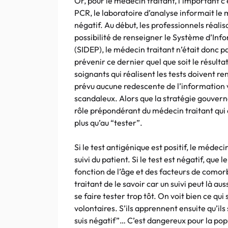
Or, pour le médecin traitant, l’important c’e
PCR, le laboratoire d’analyse informait le mé
négatif. Au début, les professionnels réalis
possibilité de renseigner le Système d’Inf
(SIDEP), le médecin traitant n’était donc pas
prévenir ce dernier quel que soit le résulta
soignants qui réalisent les tests doivent r
prévu aucune redescente de l’information v
scandaleux. Alors que la stratégie gouvern
rôle prépondérant du médecin traitant qui as
plus qu’au “tester”.
Si le test antigénique est positif, le médec
suivi du patient. Si le test est négatif, q
fonction de l’âge et des facteurs de comor
traitant de le savoir car un suivi peut là au
se faire tester trop tôt. On voit bien ce qui
volontaires. S’ils apprennent ensuite qu’ils s
suis négatif”… C’est dangereux pour la pop