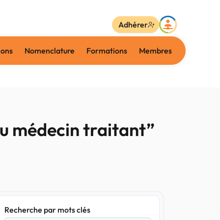
Adhérer
ions
Nomenclature
Formations
Membres
du médecin traitant”
Recherche par mots clés