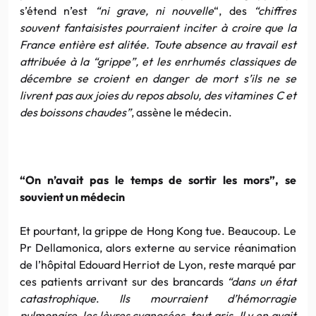
s’étend n’est
“ni grave, ni nouvelle
“, des
“chiffres
souvent fantaisistes pourraient inciter à croire que la
France entière est alitée. Toute absence au travail est
attribuée à la “grippe”, et les enrhumés classiques de
décembre se croient en danger de mort s’ils ne se
livrent pas aux joies du repos absolu, des vitamines C et
des boissons chaudes”
, assène le médecin.
“On n’avait pas le temps de sortir les mors”, se
souvient un médecin
Et pourtant, la grippe de Hong Kong tue. Beaucoup. Le
Pr Dellamonica, alors externe au service réanimation
de l’hôpital Edouard Herriot de Lyon, reste marqué par
ces patients arrivant sur des brancards
“dans un état
catastrophique
.
Ils mourraient d’hémorragie
pulmonaire, les lèvres cyanosées, tout gris. Il y en avait