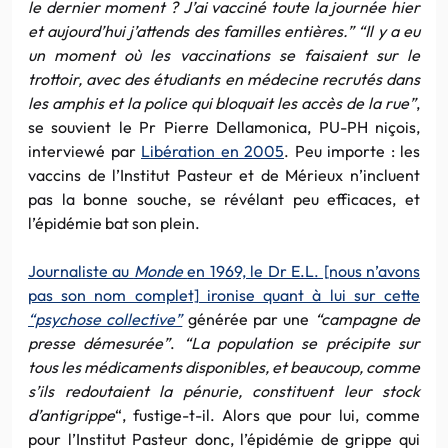
le dernier moment ? J’ai vacciné toute la journée hier
et aujourd’hui j’attends des familles entières.” “Il y a eu
un moment où les vaccinations se faisaient sur le
trottoir, avec des étudiants en médecine recrutés dans
les amphis et la police qui bloquait les accès de la rue”
,
se souvient le Pr Pierre Dellamonica, PU-PH niçois,
interviewé par
Libération en 2005
. Peu importe : les
vaccins de l’Institut Pasteur et de Mérieux n’incluent
pas la bonne souche, se révélant peu efficaces, et
l’épidémie bat son plein.
Journaliste au
Monde
en 1969, le Dr E.L. [nous n’avons
pas son nom complet] ironise quant à lui sur cette
“psychose collective”
générée par une
“campagne de
presse démesurée”
.
“La population se précipite sur
tous les médicaments disponibles, et beaucoup, comme
s’ils redoutaient la pénurie, constituent leur stock
d’antigrippe
“, fustige-t-il. Alors que pour lui, comme
pour l’Institut Pasteur donc, l’épidémie de grippe qui