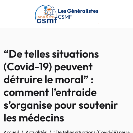
Passer au contenu principal
Les Généralistes
CSMF
“De telles situations
(Covid-19) peuvent
détruire le moral” :
comment l’entraide
s’organise pour soutenir
les médecins
Accueil
Actualités
“De telles situations (Covid-19) peuve