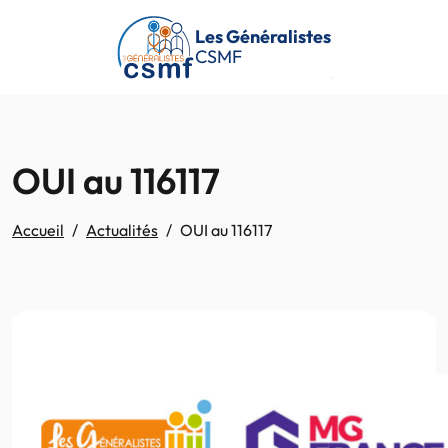
Passer au contenu principal
Les Généralistes
CSMF
OUI au 116117
Accueil
Actualités
OUI au 116117