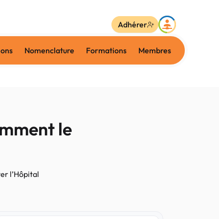
Adhérer
ions
Nomenclature
Formations
Membres
omment le
r l’Hôpital