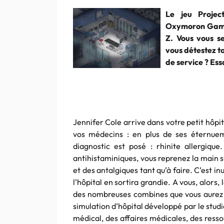
Le jeu Projec
Oxymoron Games,
Z. Vous vous s
vous détestez to
de service ? Es
Jennifer Cole arrive dans votre petit hôpi
vos médecins : en plus de ses éternuem
diagnostic est posé : rhinite allergiqu
antihistaminiques, vous reprenez la main su
et des antalgiques tant qu’à faire. C’est in
l’hôpital en sortira grandie. A vous, alors,
des nombreuses combines que vous aurez à
simulation d’hôpital développé par le stu
médical, des affaires médicales, des ress