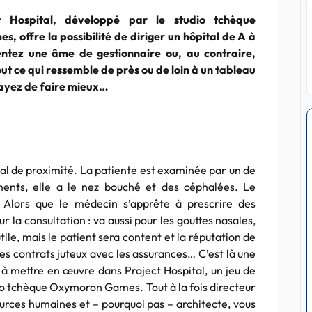
t Hospital, développé par le studio tchèque
 offre la possibilité de diriger un hôpital de A à
entez une âme de gestionnaire ou, au contraire,
ut ce qui ressemble de près ou de loin à un tableau
sayez de faire mieux…
tal de proximité. La patiente est examinée par un de
ents, elle a le nez bouché et des céphalées. Le
e. Alors que le médecin s’apprête à prescrire des
r la consultation : va aussi pour les gouttes nasales,
utile, mais le patient sera content et la réputation de
 les contrats juteux avec les assurances… C’est là une
 mettre en œuvre dans Project Hospital, un jeu de
dio tchèque Oxymoron Games. Tout à la fois directeur
ources humaines et – pourquoi pas – architecte, vous