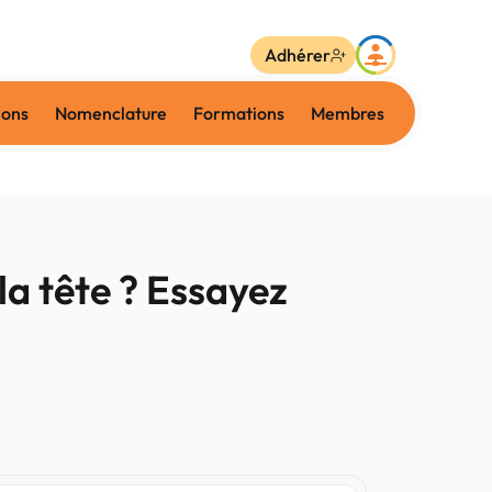
Adhérer
ions
Nomenclature
Formations
Membres
la tête ? Essayez