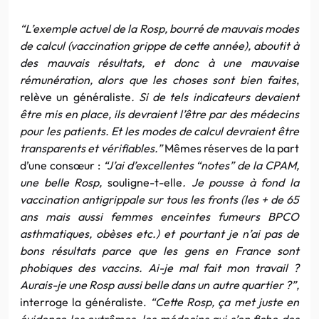
“L’exemple actuel de la Rosp, bourré de mauvais modes
de calcul (vaccination grippe de cette année), aboutit à
des mauvais résultats, et donc à une mauvaise
rémunération, alors que les choses sont bien faites
,
relève un généraliste
. Si de tels indicateurs devaient
être mis en place, ils devraient l’être par des médecins
pour les patients. Et les modes de calcul devraient être
transparents et vérifiables.”
Mêmes réserves de la part
d’une consœur :
“J’ai d’excellentes “notes” de la CPAM,
une belle Rosp,
souligne-t-elle
. Je pousse à fond la
vaccination antigrippale sur tous les fronts (les + de 65
ans mais aussi femmes enceintes fumeurs BPCO
asthmatiques, obèses etc.) et pourtant je n’ai pas de
bons résultats parce que les gens en France sont
phobiques des vaccins. Ai-je mal fait mon travail ?
Aurais-je une Rosp aussi belle dans un autre quartier ?”,
interroge la généraliste.
“Cette Rosp, ça met juste en
évidence les extrêmes, les médecins qui s’en fiche des