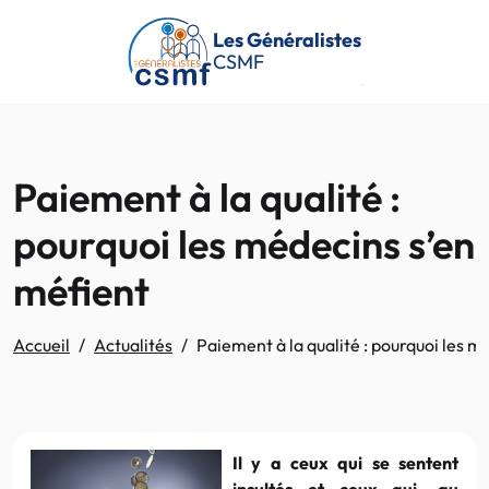
Passer au contenu principal
Les Généralistes
CSMF
Paiement à la qualité :
pourquoi les médecins s’en
méfient
Accueil
Actualités
Paiement à la qualité : pourquoi les m
Il y a ceux qui se sentent
insultés et ceux qui, au