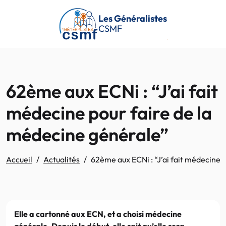
Passer au contenu principal
Les Généralistes
CSMF
62ème aux ECNi : “J’ai fait
médecine pour faire de la
médecine générale”
Accueil
Actualités
62ème aux ECNi : “J’ai fait médecine 
Elle a cartonné aux ECN, et a choisi médecine
générale. Depuis le début, elle sait qu’elle sera