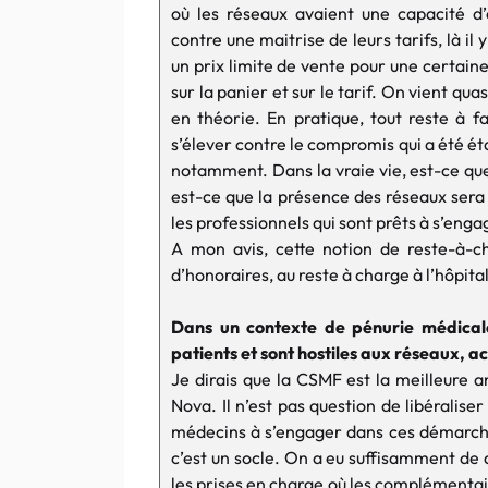
où les réseaux avaient une capacité d’
contre une maitrise de leurs tarifs, là il y
un prix limite de vente pour une certain
sur la panier et sur le tarif. On vient qua
en théorie. En pratique, tout reste à f
s’élever contre le compromis qui a été é
notamment. Dans la vraie vie, est-ce que
est-ce que la présence des réseaux sera 
les professionnels qui sont prêts à s’eng
A mon avis, cette notion de reste-à-c
d’honoraires, au reste à charge à l’hôpita
Dans un contexte de pénurie médicale
patients et sont hostiles aux réseaux, a
Je dirais que la CSMF est la meilleure 
Nova. Il n’est pas question de libéraliser
médecins à s’engager dans ces démarche
c’est un socle. On a eu suffisamment de d
les prises en charge où les complémentair