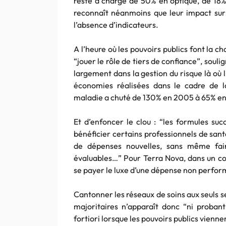
reste à charge de 50% en optique, de 18%
reconnaît néanmoins que leur impact sur l
l’absence d’indicateurs.
A l’heure où les pouvoirs publics font la c
“jouer le rôle de tiers de confiance”, souli
largement dans la gestion du risque là où 
économies réalisées dans le cadre de l
maladie a chuté de 130% en 2005 à 65% en 
Et d’enfoncer le clou : “les formules su
bénéficier certains professionnels de sant
de dépenses nouvelles, sans même faire 
évaluables…” Pour Terra Nova, dans un con
se payer le luxe d’une dépense non perform
Cantonner les réseaux de soins aux seuls s
majoritaires n’apparaît donc “ni probant
fortiori lorsque les pouvoirs publics vienn