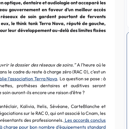
en optique, dentaire et audiologie ont accaparé les
veau gouvernement en faveur d’un meilleur accès
 réseaux de soin gardent pourtant de fervents
eux, le think tank Terra Nova, réputé de gauche,
pour leur développement au-delà des limites fixées
uvrir le dossier des réseaux de soins.”
A l’heure où le
ans le cadre du reste à charge zéro (RAC 0), c’est un
blie l’association Terra Nova
. La question se pose : à
nettes, prothèses dentaires et auditives seront
soin auront-ils encore une raison d’être ?
téclair, Kalivia, Itelis, Sévéane, CarteBlanche et
négociations sur le RAC 0, qui ont associé la Cnam, les
présentants des professionnels.
Les accords conclus
te à charge pour bon nombre d’équipements standard