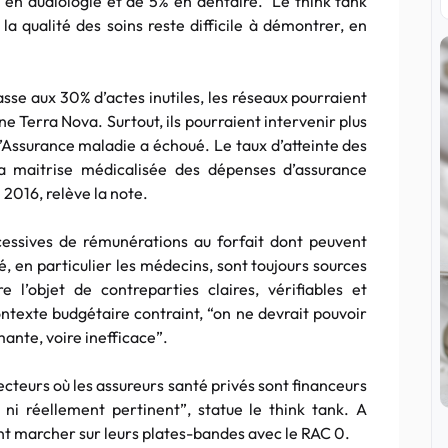
 en audiologie et de 5% en dentaire. Le think tank
a qualité des soins reste difficile à démontrer, en
hasse aux 30% d’actes inutiles, les réseaux pourraient
gne Terra Nova. Surtout, ils pourraient intervenir plus
l’Assurance maladie a échoué. Le taux d’atteinte des
a maitrise médicalisée des dépenses d’assurance
2016, relève la note.
ccessives de rémunérations au forfait dont peuvent
é, en particulier les médecins, sont toujours sources
l’objet de contreparties claires, vérifiables et
texte budgétaire contraint, “on ne devrait pouvoir
ante, voire inefficace”.
ecteurs où les assureurs santé privés sont financeurs
 ni réellement pertinent”, statue le think tank. A
ent marcher sur leurs plates-bandes avec le RAC 0.