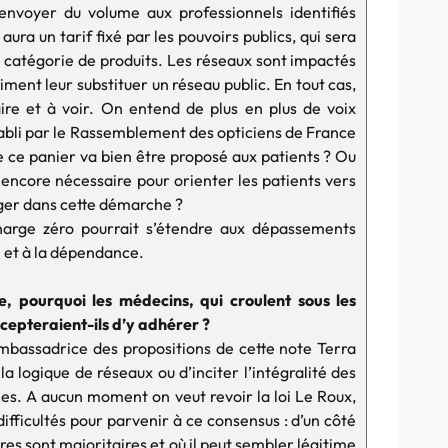
envoyer du volume aux professionnels identifiés
 aura un tarif fixé par les pouvoirs publics, qui sera
e catégorie de produits. Les réseaux sont impactés
siment leur substituer un réseau public. En tout cas,
aire et à voir. On entend de plus en plus de voix
tabli par le Rassemblement des opticiens de France
 ce panier va bien être proposé aux patients ? Ou
encore nécessaire pour orienter les patients vers
ager dans cette démarche ?
harge zéro pourrait s’étendre aux dépassements
l et à la dépendance.
, pourquoi les médecins, qui croulent sous les
ccepteraient-ils d’y adhérer ?
ambassadrice des propositions de cette note Terra
 la logique de réseaux ou d’inciter l’intégralité des
s. A aucun moment on veut revoir la loi Le Roux,
ifficultés pour parvenir à ce consensus : d’un côté
es sont majoritaires et où il peut sembler légitime