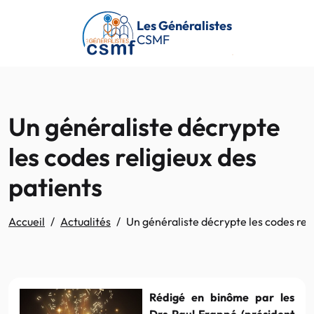
Passer au contenu principal
Les Généralistes
CSMF
Un généraliste décrypte
les codes religieux des
patients
Accueil
Actualités
Un généraliste décrypte les codes reli
Rédigé en binôme par les
Drs Paul Frappé (président