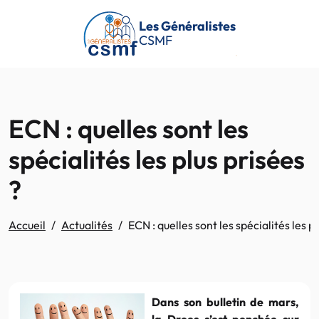
Passer au contenu principal
Les Généralistes
CSMF
ECN : quelles sont les
spécialités les plus prisées
?
Accueil
Actualités
ECN : quelles sont les spécialités les p
Dans son bulletin de mars,
la Drees s’est penchée sur