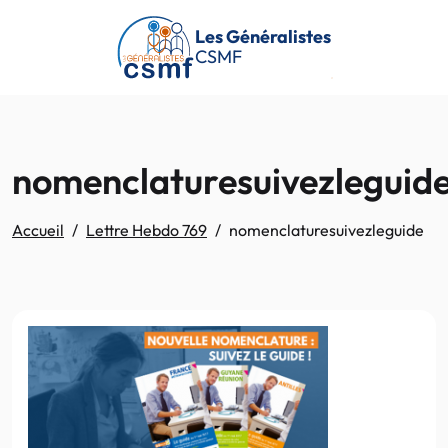
Passer au contenu principal
Les Généralistes
CSMF
nomenclaturesuivezleguid
Accueil
Lettre Hebdo 769
nomenclaturesuivezleguide