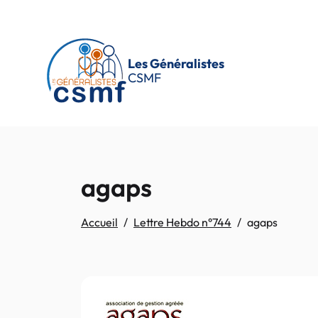
Passer au contenu principal
Les Généralistes
CSMF
agaps
Accueil
Lettre Hebdo n°744
agaps