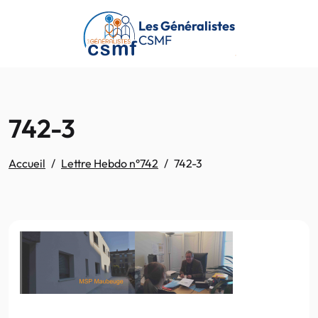
Passer au contenu principal
Les Généralistes
CSMF
742-3
Accueil
Lettre Hebdo n°742
742-3