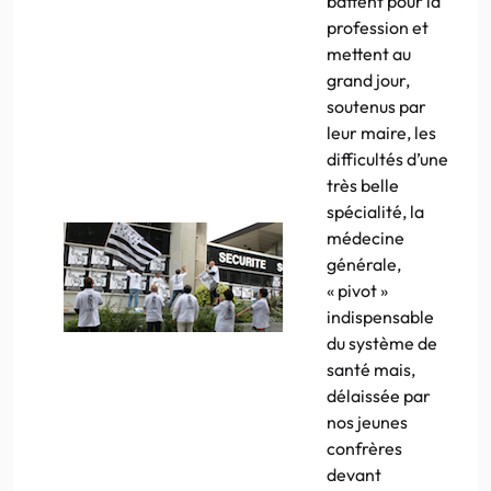
battent pour la
profession et
mettent au
grand jour,
soutenus par
leur maire, les
difficultés d’une
très belle
spécialité, la
médecine
générale,
« pivot »
indispensable
du système de
santé mais,
délaissée par
nos jeunes
confrères
devant