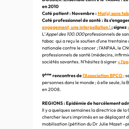
en 2010
Coté patient : Novembre :
Moi(s) sans tab
Coté professionnel de santé : ils s’engag
engagement, une interpellation !
; signez
L’
Appel des 100.000
professionnels de sant
tabac qui a reçu le soutien d’une trentaine
nationale contre le cancer ; l’ANPAA, le CN
professionnels de santé (médecins, infirmi
sociétés savantes. N’hésitez à signer
« l’
ème
9
rencontres de
l’Association BPCO
:
se
personnes dans le monde ; à elle seule, la
en 2008.
REGIONS :
Epidémie de harcèlement admi
Il y a quelques semaines la directrice de l
chercher leurs imprimés en se déplaçant d
mobilisation (pétition du Dr Julie Mazet –