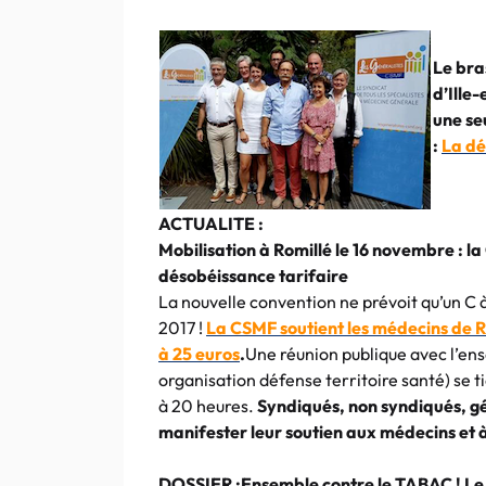
Le bra
d’Ille-
une se
:
La dé
ACTUALITE :
Mobilisation à Romillé le 16 novembre : 
désobéissance tarifaire
La nouvelle convention ne prévoit qu’un C à
2017
!
La CSMF soutient les médecins de Ro
à 25 euros
.
Une réunion publique avec l’ens
organisation défense territoire santé) se ti
à 20 heures.
Syndiqués, non syndiqués, géné
manifester leur soutien aux médecins et 
DOSSIER :
Ensemble contre le TABAC ! Le 