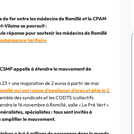
s de fer entre les médecins de Romillé et la CPAM
et-Vilaine se poursuit :
ule réponse
pour soutenir les médecins de Romillé
sobéissance tarifaire
la CSMF appelle à étendre le mouvement de
 23 + une majoration de 2 euros à partir de mai
millé qui ont raison d’appliquer d’ores et déjà le C
emble des syndicats et les CODTS (collectifs
endra le 16 novembre à Romillé, salle « Le Pré Vert »
ralistes, spécialistes : tous sont invités à
à amplifier le mouvement.
tabac a tué 6 millions de personnes dans le monde