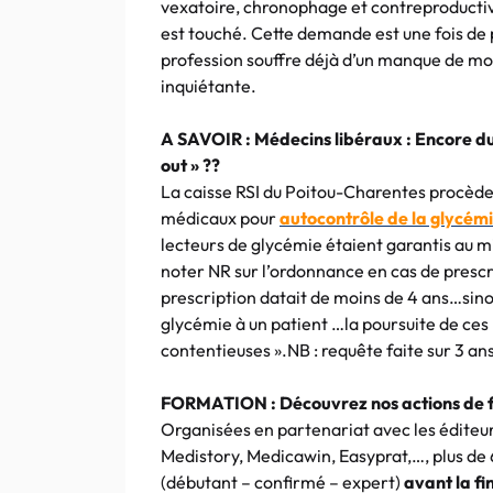
vexatoire, chronophage et contreproductiv
est touché. Cette demande est une fois de p
profession souffre déjà d’un manque de m
inquiétante.
A SAVOIR : Médecins libéraux : Encore du 
out » ??
La caisse RSI du Poitou-Charentes procède 
médicaux pour
autocontrôle de la glycémi
lecteurs de glycémie étaient garantis au 
noter NR sur l’ordonnance en cas de prescr
prescription datait de moins de 4 ans…sino
glycémie à un patient …la poursuite de ces 
contentieuses ».NB : requête faite sur 3 an
FORMATION : Découvrez nos actions de f
Organisées en partenariat avec les éditeur
Medistory, Medicawin, Easyprat,…, plus de
(débutant – confirmé – expert)
avant la fi