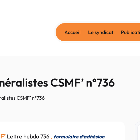
Accueil
Le syndicat
Publicat
néralistes CSMF’ n°736
ralistes CSMF’ n°736
MF’
Lettre hebdo 736
,
formulaire d’adhésion