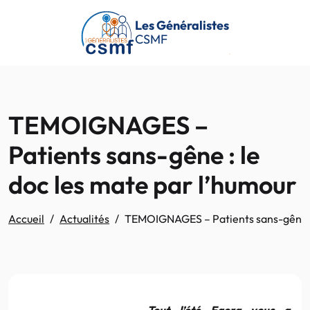
Passer au contenu principal
Les Généralistes
CSMF
TEMOIGNAGES –
Patients sans-gêne : le
doc les mate par l’humour
Accueil
Actualités
TEMOIGNAGES – Patients sans-gêne : 
Tout l’été Egora vous a