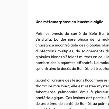
Une métamorphose en leucémie aigüe
Puis les ennuis de santé de Bela Bartó
s’installa. La dernière phase de la m
croissance incontrôlable des globules blan
d’infections multiples, de saignements d
globules blancs s’étaient mutées en cellul
nombre des plaquettes effondré. La mala
qui entraîna le décès de Bartók le 26 sept
Quant à l’origine des lésions floconneuse
thorax de mai 1942, elle est restée mystér
tuberculose pulmonaire émis à plusieur
bactériologique. Ces lésions ont particul
du problème de santé de Bartók au point qu’