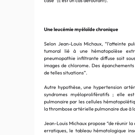
case” (c’est un cas déroutant).
Une leucémie myéloïde chronique
Selon Jean-Louis Michaux, “l’atteinte pu
tumoral lié à une hématopoïèse extr
pneumopathie infiltrante diffuse soit sou
images de chlorome. Des épanchements 
de telles situations”.
Autre hypothèse, une hypertension artér
syndromes myéloprolifératifs ; elle est
pulmonaire par les cellules hématopoïéti
la thrombose artérielle pulmonaire due à l
Jean-Louis Michaux propose “de réunir la 
erratiques, le tableau hématologique in