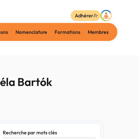
Adhérer
ions
Nomenclature
Formations
Membres
éla Bartók
Recherche par mots clés