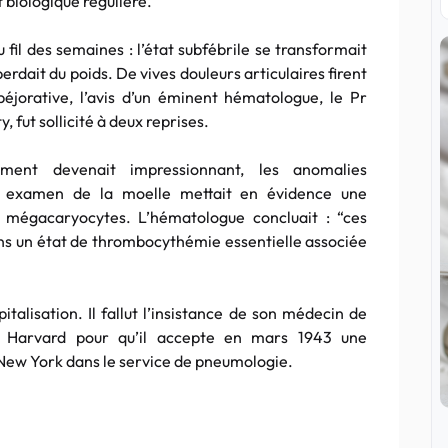
 biologique régulière.
u fil des semaines : l’état subfébrile se transformait
rdait du poids. De vives douleurs articulaires firent
péjorative, l’avis d’un éminent hématologue, le Pr
 fut sollicité à deux reprises.
sement devenait impressionnant, les anomalies
el examen de la moelle mettait en évidence une
 mégacaryocytes. L’hématologue concluait : “ces
dans un état de thrombocythémie essentielle associée
italisation. Il fallut l’insistance de son médecin de
ité Harvard pour qu’il accepte en mars 1943 une
 New York dans le service de pneumologie.