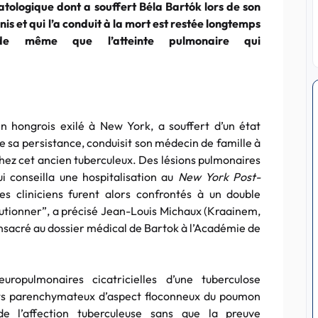
atologique dont a souffert Béla Bartók lors de son
nis et qui l’a conduit à la mort est restée longtemps
 de même que l’atteinte pulmonaire qui
.
n hongrois exilé à New York, a souffert d’un état
 de sa persistance, conduisit son médecin de famille à
chez cet ancien tuberculeux. Des lésions pulmonaires
ui conseilla une hospitalisation au
New York Post-
es cliniciens furent alors confrontés à un double
lutionner”, a précisé Jean-Louis Michaux (Kraainem,
onsacré au dossier médical de Bartok à l’Académie de
uropulmonaires cicatricielles d’une tuberculose
rats parenchymateux d’aspect floconneux du poumon
e l’affection tuberculeuse sans que la preuve