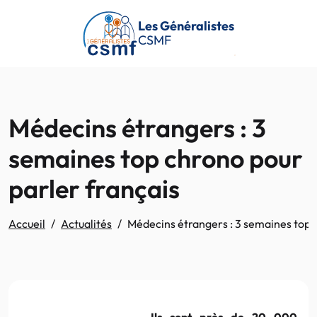
Passer au contenu principal
Les Généralistes
CSMF
Médecins étrangers : 3
semaines top chrono pour
parler français
Accueil
Actualités
Médecins étrangers : 3 semaines top 
Ils sont près de 20 000