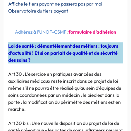
Affiche le tiers payant ne passera pas par moi
Observatoire du tiers payant
Adhérez à l’UNOF-CSMF
:
formulaire d’adhésion
Loi de santé : démantèlement des métiers : toujours
d’actualité ! Et si on parlait de qualité et de sécurité
des soins ?
Art 30 : L’exercice en pratiques avancées des
auxiliaires médicaux reste inscrit dans ce projet de loi
même s’il ne pourra être réalisé qu’au sein d’équipes de
soins coordonnées par un médecin ; le pied est dans la
porte : la modification du périmètre des métiers est en
marche.
Art 30 bis : Une nouvelle disposition du projet de loi de
santé prévoit que « les actes de soins infirmiers peuvent