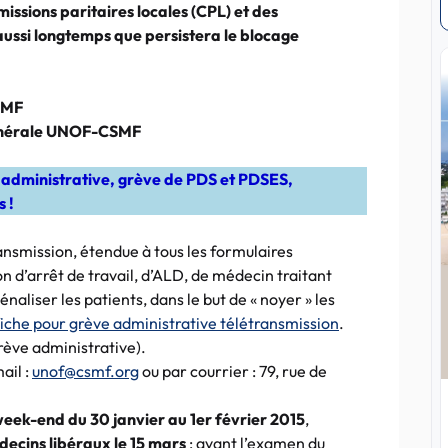
issions paritaires locales (CPL) et des
aussi longtemps que persistera le blocage
SMF
énérale UNOF-CSMF
 administrative, grève de PDS et PDSES,
 !
ansmission, étendue à tous les formulaires
n d’arrêt de travail, d’ALD, de médecin traitant
naliser les patients, dans le but de « noyer » les
fiche pour grève administrative télétransmission
.
rève administrative).
ail :
unof@csmf.org
ou par courrier : 79, rue de
week-end du 30 janvier au 1er février 2015
,
ecins libéraux le 15 mars
: avant l’examen du