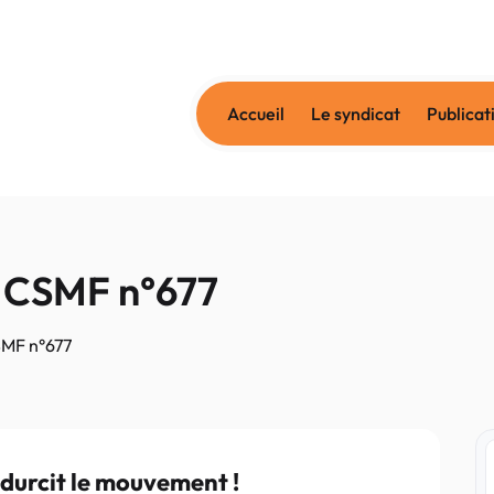
Accueil
Le syndicat
Publicat
-CSMF n°677
MF n°677
durcit le mouvement !