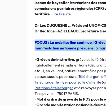
locaux de boycotter les réunions des comm
commissions paritaires régionales (CPR) 
tarifaire
.
Lire la suite
Dr Luc DUQUESNEL, Président UNOF-C
Dr Béatrice FAZILLEAUD, Secrétaire G
FOCUS : La mobilisation continue ! Grève
manifestation nationale prévue le 15 mars
•
Grève administrative,
grève de la télétr
habituellement remplis en ligne (déclaratio
etc…), en veillant, naturellement à ne pas pé
caisses sous la paperasse,
Télécharger l’af
Télécharger le Flyer pour salle d’attente
(g
Pétitions à télécharger
et à renvoyer par m
Tocqueville – 75017 PARIS.
•
Mot d’ordre de grève de la PDS pour le 
•
Grande manifestation nationale des méd