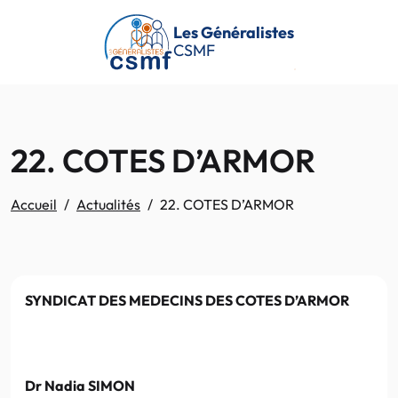
Passer au contenu principal
Les Généralistes
CSMF
22. COTES D’ARMOR
Accueil
Actualités
22. COTES D’ARMOR
SYNDICAT DES
M
EDECINS
DES COTES
D’ARMOR
Dr Nadia SI
MON