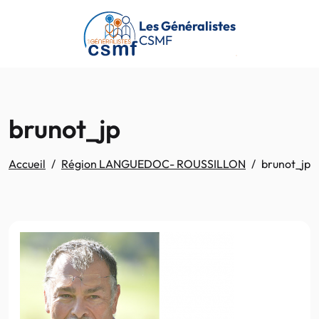
Passer au contenu principal
Les Généralistes
CSMF
brunot_jp
Accueil
Région LANGUEDOC- ROUSSILLON
brunot_jp