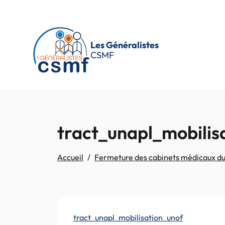
Passer au contenu principal
Les Généralistes
CSMF
tract_unapl_mobilis
Accueil
Fermeture des cabinets médicaux d
tract_unapl_mobilisation_unof