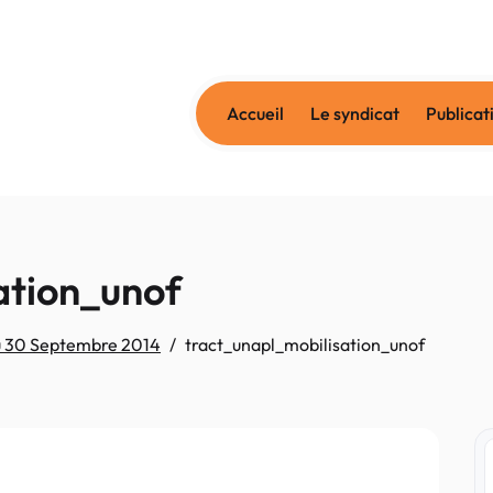
Accueil
Le syndicat
Publicat
ation_unof
u 30 Septembre 2014
tract_unapl_mobilisation_unof