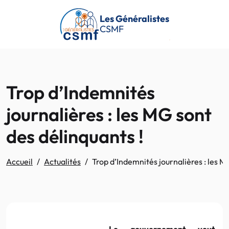
Passer au contenu principal
Les Généralistes
CSMF
Trop d’Indemnités
journalières : les MG sont
des délinquants !
Accueil
Actualités
Trop d’Indemnités journalières : les M
Le gouvernement veut