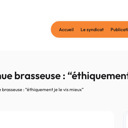
Accueil
Le syndicat
Publicat
 brasseuse : “éthiquement 
rasseuse : “éthiquement je le vis mieux”