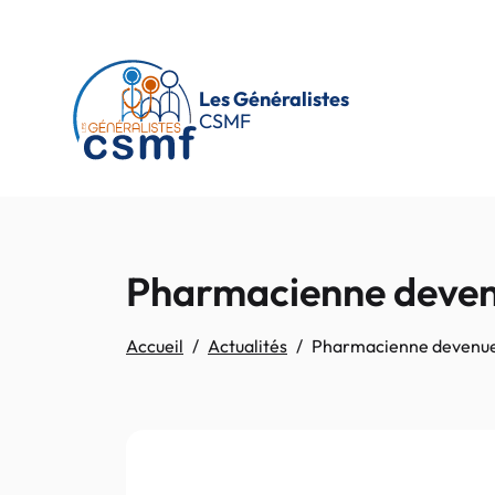
Passer au contenu principal
Les Généralistes
CSMF
Pharmacienne devenue
Accueil
Actualités
Pharmacienne devenue b