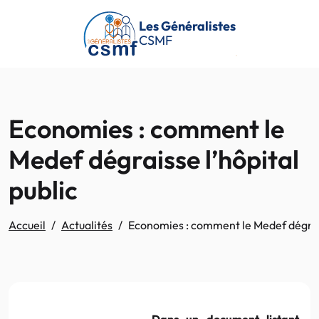
Passer au contenu principal
Les Généralistes
CSMF
Economies : comment le
Medef dégraisse l’hôpital
public
Accueil
Actualités
Economies : comment le Medef dégrais
Dans un document listant