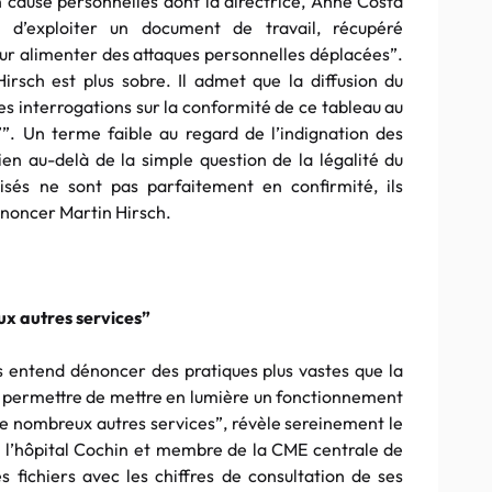
 cause personnelles dont la directrice, Anne Costa
ble d’exploiter un document de travail, récupéré
r alimenter des attaques personnelles déplacées”.
irsch est plus sobre. Il admet que la diffusion du
es interrogations sur la conformité de ce tableau au
””. Un terme faible au regard de l’indignation des
bien au-delà de la simple question de la légalité du
isés ne sont pas parfaitement en confirmité, ils
nnoncer Martin Hirsch.
ux autres services”
es entend dénoncer des pratiques plus vastes que la
rait permettre de mettre en lumière un fonctionnement
 de nombreux autres services”, révèle sereinement le
 l’hôpital Cochin et membre de la CME centrale de
 fichiers avec les chiffres de consultation de ses