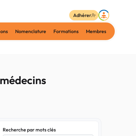
Adhérer
ions
Nomenclature
Formations
Membres
s médecins
Recherche par mots clés