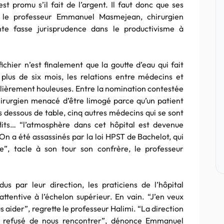
 est promu s’il fait de l’argent. Il faut donc que ses
se le professeur Emmanuel Masmejean, chirurgien
nte fasse jurisprudence dans le productivisme à
ichier n’est finalement que la goutte d’eau qui fait
plus de six mois, les relations entre médecins et
culièrement houleuses. Entre la nomination contestée
hirurgien menacé d’être limogé parce qu’un patient
 dessous de table, cinq autres médecins qui se sont
lits… “l’atmosphère dans cet hôpital est devenue
“On a été assassinés par la loi HPST de Bachelot, qui
ce”, tacle à son tour son confrère, le professeur
us par leur direction, les praticiens de l’hôpital
ttentive à l’échelon supérieur. En vain. “J’en veux
s aider”, regrette le professeur Halimi. “La direction
 a refusé de nous rencontrer”, dénonce Emmanuel