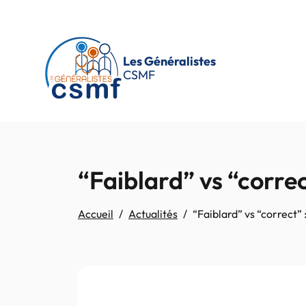
Passer au contenu principal
Les Généralistes
CSMF
“Faiblard” vs “correc
Accueil
Actualités
“Faiblard” vs “correct”