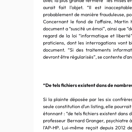
avec la plus grande fermeté” les mises en
aurait fait l’objet. “Il est inaccepta
probablement de manière frauduleuse, pou
Concernant le fond de l’affaire, Martin H
document a “suscité un émoi”, ainsi que “d
regard de la loi “informatique et liberté
praticiens, dont les interrogations vont 
document. “Si des traitements informat
devront être régularisés”, se contente d’a
“De tels fichiers existent dans de nombre
Si la plainte déposée par les six confrèr
seule constitution d’un listing, elle pour
étonnant : “de tels fichiers existent dans
professeur Bernard Granger, psychiatre à
l’AP-HP. Lui-même reçoit depuis 2012 des