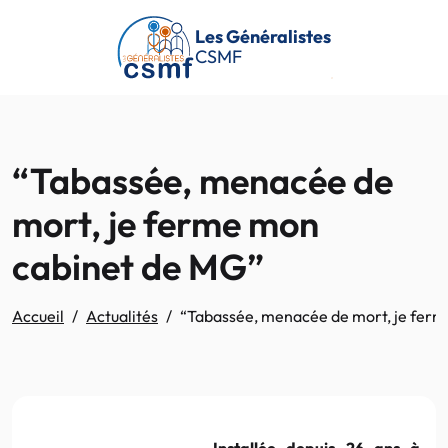
Passer au contenu principal
Les Généralistes
CSMF
“Tabassée, menacée de
mort, je ferme mon
cabinet de MG”
Accueil
Actualités
“Tabassée, menacée de mort, je fer
Installée depuis 26 ans à