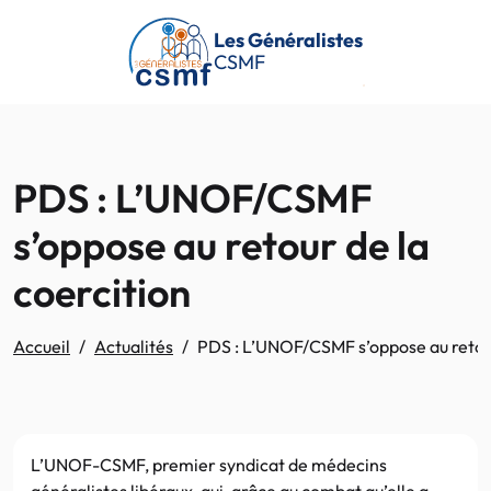
Passer au contenu principal
Les Généralistes
CSMF
PDS : L’UNOF/CSMF
s’oppose au retour de la
coercition
Accueil
Actualités
PDS : L’UNOF/CSMF s’oppose au retour
L’UNOF-CSMF, premier syndicat de médecins
généralistes libéraux, qui, grâce au combat qu’elle a