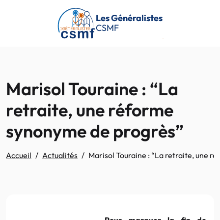
Passer au contenu principal
Les Généralistes
CSMF
Marisol Touraine : “La
retraite, une réforme
synonyme de progrès”
Accueil
Actualités
Marisol Touraine : “La retraite, une 
Pour marquer la fin de