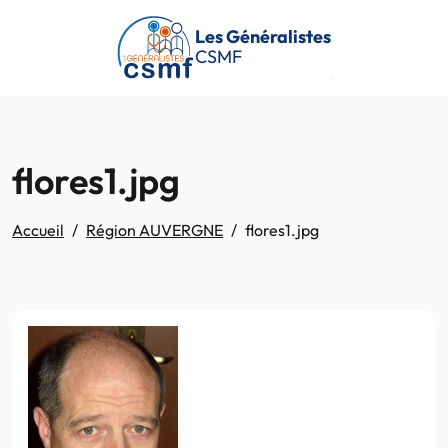
Passer au contenu principal
Les Généralistes
CSMF
flores1.jpg
Accueil
Région AUVERGNE
flores1.jpg