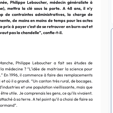
année, Philippe Leboucher, médecin généraliste à
), mettra la clé sous la porte. A 48 ans, il n’y
rop de contraintes administratives, la charge de
mente, de moins en moins de temps pour les actes
e prix à payer c’est de se retrouver en burn-out et
vaut pas la chandelle”, confie-t-il.
a Manche, Philippe Leboucher a fait ses études de
 la médecine ? “L’idée de maitriser la science pour
n.” En 1996, il commence à faire des remplacements
et où il a grandi. “Un canton très rural, de bocages.
industries et une population vieillissante, mais que
être utile. Je comprenais les gens, ce qu’ils vivaient.
taché à sa terre. A tel point qu’il a choisi de faire sa
 normand”.