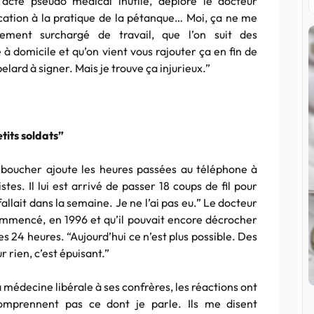
acte pseudo médical inutile, déplore le docteur
cation à la pratique de la pétanque… Moi, ça ne me
ement surchargé de travail, que l’on suit des
 à domicile et qu’on vient vous rajouter ça en fin de
pelard à signer. Mais je trouve ça injurieux.”
tits soldats”
Leboucher ajoute les heures passées au téléphone à
tes. Il lui est arrivé de passer 18 coups de fil pour
fallait dans la semaine. Je ne l’ai pas eu.” Le docteur
ommencé, en 1996 et qu’il pouvait encore décrocher
s 24 heures. “Aujourd’hui ce n’est plus possible. Des
r rien, c’est épuisant.”
a médecine libérale à ses confrères, les réactions ont
comprennent pas ce dont je parle. Ils me disent