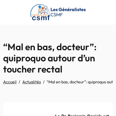
Passer au contenu principal
Les Généralistes
CSMF
“Mal en bas, docteur”:
quiproquo autour d’un
toucher rectal
Accueil
Actualités
“Mal en bas, docteur”: quiproquo autou
Le Dr Benjamin Daniels est