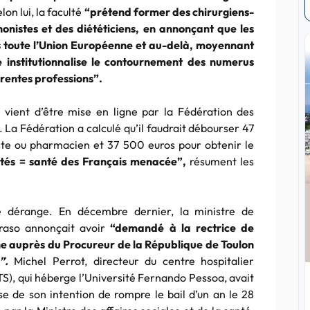
lon lui, la faculté
“prétend former des chirurgiens-
onistes et des diététiciens, en annonçant que les
s toute l’Union Européenne et au-delà, moyennant
e institutionnalise le contournement des
numerus
érentes professions”.
” vient d’être mise en ligne par la Fédération des
 La Fédération a calculé qu’il faudrait débourser 47
iste ou pharmacien et 37 500
euros
pour obtenir le
tés = santé des Français menacée”,
résument les
 dérange. En décembre dernier, la ministre de
oraso annonçait avoir
“demandé à la rectrice de
ne auprès du Procureur de la République de
Toulon
”.
Michel Perrot, directeur du centre hospitalier
S), qui héberge l’Université
Fernando
Pessoa
, avait
se
de son intention de rompre le bail d’un an le 28