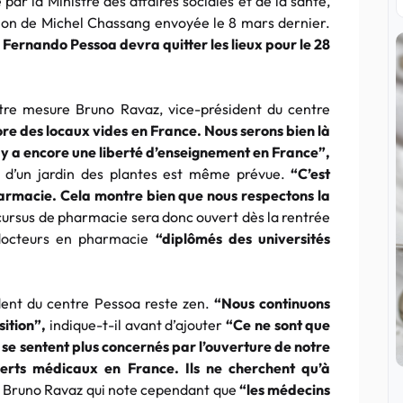
ar la Ministre des affaires sociales et de la santé,
ntion de Michel Chassang envoyée le 8 mars dernier.
é
Fernando
Pessoa
devra quitter les lieux pour le 28
re mesure Bruno Ravaz, vice-président du centre
core des locaux vides en France. Nous serons bien là
il y a encore une liberté d’enseignement en France”,
re d’un jardin des plantes est même prévue.
“C’est
harmacie. Cela montre bien que nous respectons la
 cursus de pharmacie sera donc ouvert dès la rentrée
 docteurs en pharmacie
“diplômés des universités
ident du centre
Pessoa
reste zen.
“Nous continuons
ition”,
indique-t-il avant d’ajouter
“Ce ne sont que
 se sentent plus concernés par l’ouverture de notre
erts médicaux en France. Ils ne cherchent qu’à
 Bruno Ravaz qui note cependant que
“les médecins