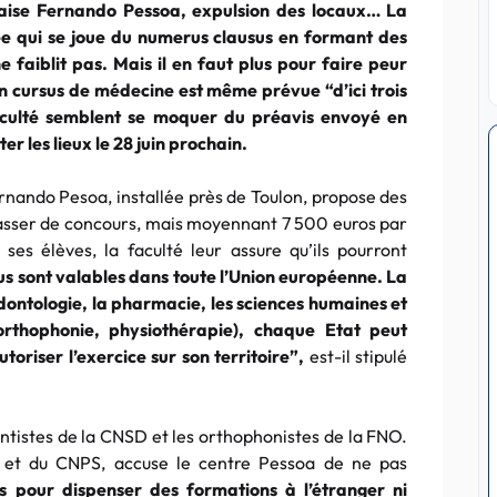
aise
Fernando
Pessoa
, expulsion des locaux… La
ée qui se joue du
numerus
clausus
en formant des
 faiblit pas. Mais il en faut plus pour faire peur
un cursus de médecine est même prévue “d’ici trois
faculté semblent se moquer du préavis envoyé en
r les lieux le 28 juin prochain.
rnando
Pesoa
, installée près de
Toulon
, propose des
passer de concours, mais moyennant 7 500
euros
par
ses élèves, la faculté leur assure qu’ils pourront
s sont valables dans toute l’Union européenne. La
odontologie
, la pharmacie, les sciences humaines et
(orthophonie,
physiothérapie
), chaque Etat peut
toriser l’exercice sur son territoire”,
est-il stipulé
tistes de la CNSD et les orthophonistes de la FNO.
 et du CNPS, accuse le centre
Pessoa
de ne pas
es pour dispenser des formations à l’étranger ni