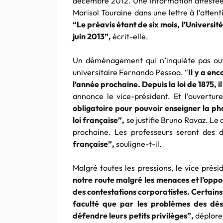
décembre 2012. Une information attestée p
Marisol Touraine dans une lettre à l’atte
“Le préavis étant de six mois, l’Universit
juin 2013”,
écrit-elle.
Un déménagement qui n’inquiète pas out
universitaire
Fernando
Pessoa
. “
Il y a en
l’année prochaine. Depuis la loi de 1875, 
annonce le vice-président. Et l’ouvertu
obligatoire pour pouvoir enseigner la p
loi française”,
se justifie Bruno Ravaz. Le
prochaine. Les professeurs seront des
française”,
souligne-t-il.
Malgré toutes les pressions, le vice prés
notre route malgré les menaces et l’oppos
des contestations corporatistes. Certains
faculté que par les problèmes des dés
défendre leurs petits privilèges”,
déplore