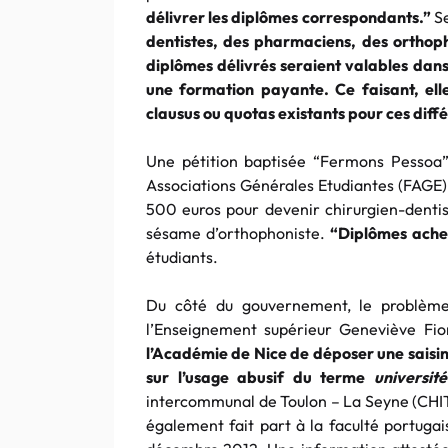
délivrer les diplômes correspondants.”
Se
dentistes, des pharmaciens, des orthoph
diplômes délivrés seraient valables dan
une formation payante. Ce faisant, ell
clausus
ou quotas existants pour ces diff
Une pétition baptisée “Fermons
Pessoa
Associations Générales Etudiantes (FAGE).
500
euros
pour devenir chirurgien-dent
sésame d’orthophoniste.
“Diplômes ache
étudiants.
Du côté du gouvernement, le problème
l’Enseignement supérieur Geneviève Fi
l’Académie de Nice de déposer une saisi
sur l’usage abusif du terme
université
intercommunal de
Toulon
– La Seyne (CHIT
également fait part à la faculté
portugai