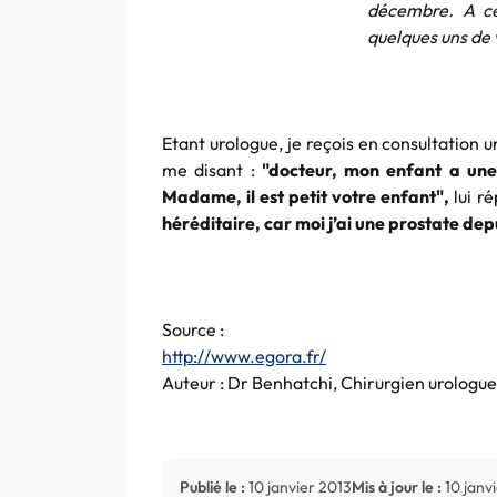
décembre. A ce
quelques uns de
Etant urologue, je reçois en consultation
me disant :
"docteur, mon enfant a une
Madame, il est petit votre enfant",
lui ré
héréditaire, car moi j’ai une prostate de
Source :
http://www.egora.fr/
Auteur : Dr Benhatchi, Chirurgien urologue
Publié le :
10 janvier 2013
Mis à jour le :
10 janv